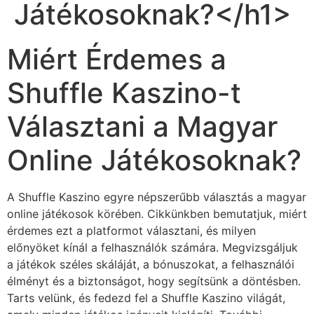
Játékosoknak?</h1>
Miért Érdemes a
Shuffle Kaszino-t
Választani a Magyar
Online Játékosoknak?
A Shuffle Kaszino egyre népszerűbb választás a magyar
online játékosok körében. Cikkünkben bemutatjuk, miért
érdemes ezt a platformot választani, és milyen
előnyöket kínál a felhasználók számára. Megvizsgáljuk
a játékok széles skáláját, a bónuszokat, a felhasználói
élményt és a biztonságot, hogy segítsünk a döntésben.
Tarts velünk, és fedezd fel a Shuffle Kaszino világát,