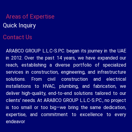
Areas of Expertise
Quick Inquiry
Contact Us
ARABCO GROUP L.L.C-S.P.C. began its journey in the UAE
in 2012. Over the past 14 years, we have expanded our
reach, establishing a diverse portfolio of specialized
services in construction, engineering, and infrastructure
solutions. From civil construction and electrical
installations to HVAC, plumbing, and fabrication, we
deliver high-quality, end-to-end solutions tailored to our
clients’ needs. At ARABCO GROUP L.L.C-S.P.C., no project
is too small or too big—we bring the same dedication,
expertise, and commitment to excellence to every
endeavor