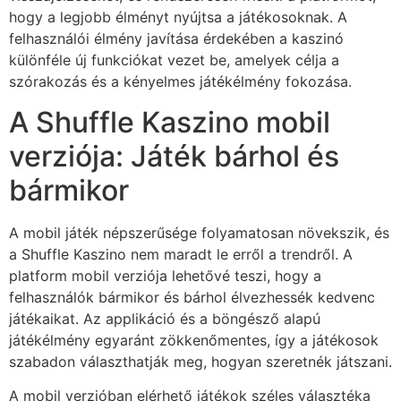
hogy a legjobb élményt nyújtsa a játékosoknak. A
felhasználói élmény javítása érdekében a kaszinó
különféle új funkciókat vezet be, amelyek célja a
szórakozás és a kényelmes játékélmény fokozása.
A Shuffle Kaszino mobil
verziója: Játék bárhol és
bármikor
A mobil játék népszerűsége folyamatosan növekszik, és
a Shuffle Kaszino nem maradt le erről a trendről. A
platform mobil verziója lehetővé teszi, hogy a
felhasználók bármikor és bárhol élvezhessék kedvenc
játékaikat. Az applikáció és a böngésző alapú
játékélmény egyaránt zökkenőmentes, így a játékosok
szabadon választhatják meg, hogyan szeretnék játszani.
A mobil verzióban elérhető játékok széles választéka