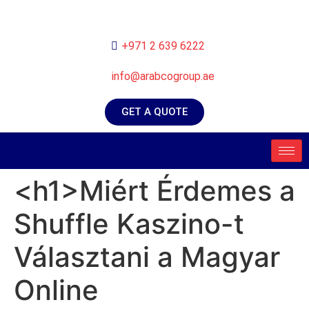
+971 2 639 6222
info@arabcogroup.ae
GET A QUOTE
<h1>Miért Érdemes a
Shuffle Kaszino-t
Választani a Magyar
Online