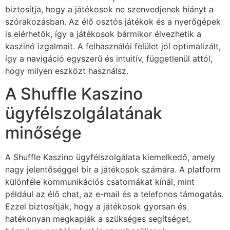
biztosítja, hogy a játékosok ne szenvedjenek hiányt a
szórakozásban. Az élő osztós játékok és a nyerőgépek
is elérhetők, így a játékosok bármikor élvezhetik a
kaszinó izgalmait. A felhasználói felület jól optimalizált,
így a navigáció egyszerű és intuitív, függetlenül attól,
hogy milyen eszközt használsz.
A Shuffle Kaszino
ügyfélszolgálatának
minősége
A Shuffle Kaszino ügyfélszolgálata kiemelkedő, amely
nagy jelentőséggel bír a játékosok számára. A platform
különféle kommunikációs csatornákat kínál, mint
például az élő chat, az e-mail és a telefonos támogatás.
Ezzel biztosítják, hogy a játékosok gyorsan és
hatékonyan megkapják a szükséges segítséget,